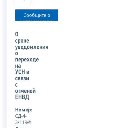
Сообщите о
неприменении
налоговым
органом
О
указанного
сроке
письма
уведомления
о
переходе
на
УСН в
связи
с
отменой
ЕНВД
Номер:
СД-4-
3/119@