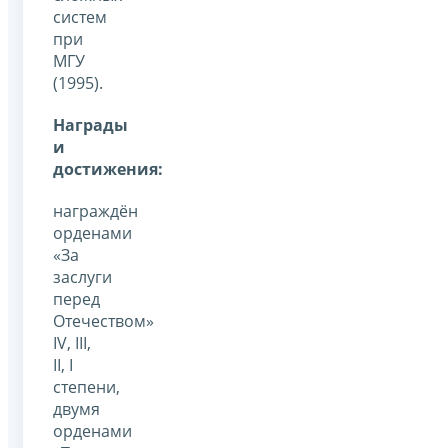
систем
при
МГУ
(1995).
Награды
и
достижения:
награждён
орденами
«За
заслуги
перед
Отечеством»
IV, III,
II, I
степени,
двумя
орденами