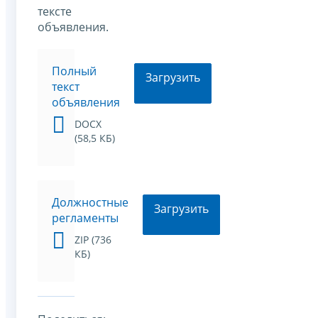
тексте
объявления.
Полный
Загрузить
текст
объявления
DOCX
(58,5 КБ)
Должностные
Загрузить
регламенты
ZIP (736
КБ)