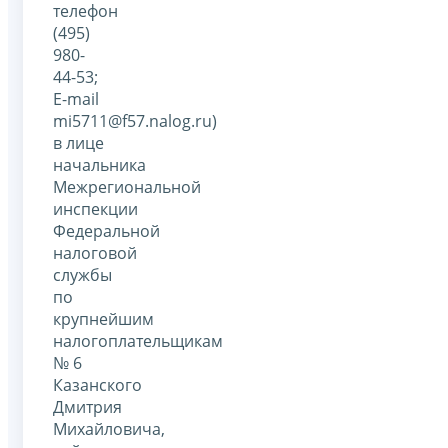
телефон
(495)
980-
44-53;
E-mail
mi5711@f57.nalog.ru)
в лице
начальника
Межрегиональной
инспекции
Федеральной
налоговой
службы
по
крупнейшим
налогоплательщикам
№ 6
Казанского
Дмитрия
Михайловича,