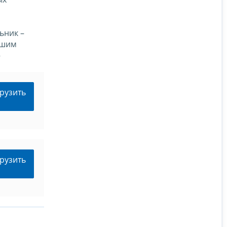
ьник –
ейшим
–
рузить
рузить