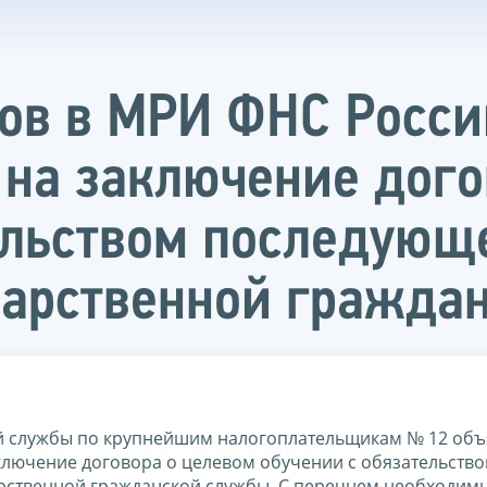
ов в МРИ ФНС Росси
е на заключение дог
ельством последующ
дарственной гражда
 службы по крупнейшим налогоплательщикам № 12 объ
аключение договора о целевом обучении с обязательств
рственной гражданской службы. С перечнем необходим