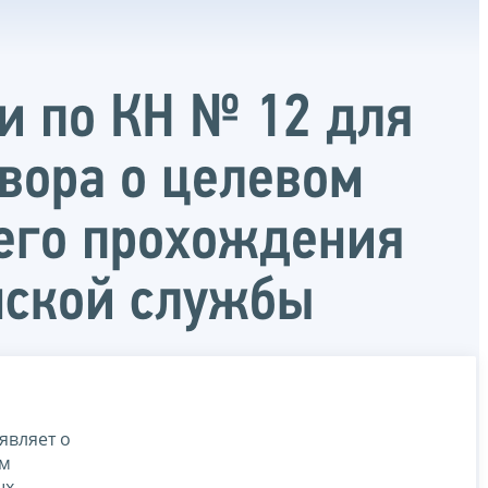
и по КН № 12 для
овора о целевом
его прохождения
нской службы
являет о
ом
ых