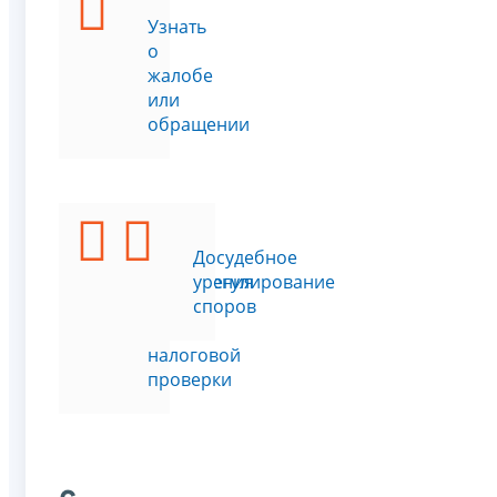
Узнать
о
жалобе
или
обращении
Подать
Досудебное
возражения
урегулирование
на
споров
акт
налоговой
проверки