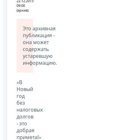
22.12.2013
09:00
(архив)
Это архивная
публикация -
она может
содержать
устаревшую
информацию.
«В
Новый
год
без
налоговых
долгов
- это
добрая
примета!»