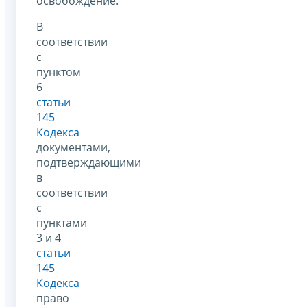
освобождение.
В
соответствии
с
пунктом
6
статьи
145
Кодекса
документами,
подтверждающими
в
соответствии
с
пунктами
3 и 4
статьи
145
Кодекса
право