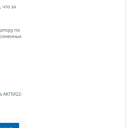
 что за
дитору по
полненных
№ АКПИ22-