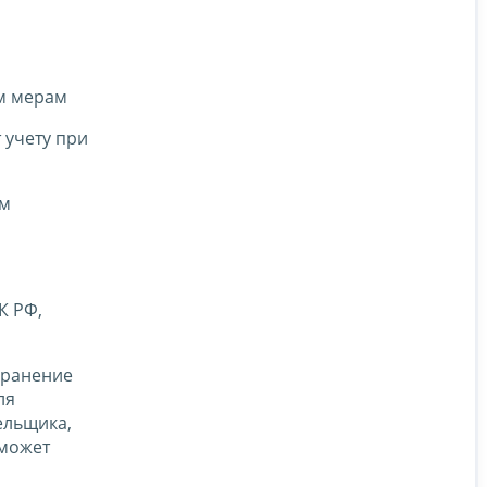
м мерам
 учету при
ам
К РФ,
хранение
ля
ельщика,
 может