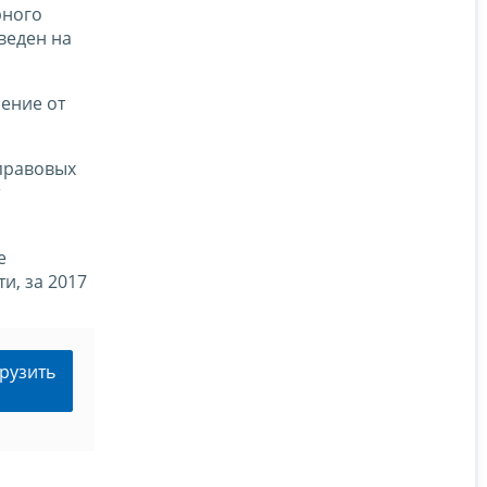
рного
веден на
ение от
 правовых
е
и, за 2017
рузить