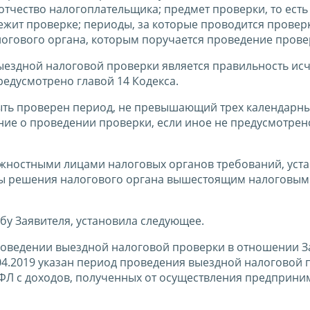
тчество налогоплательщика; предмет проверки, то есть 
ежит проверке; периоды, за которые проводится проверк
огового органа, которым поручается проведение прове
выездной налоговой проверки является правильность ис
редусмотрено главой 14 Кодекса.
ыть проверен период, не превышающий трех календарны
ие о проведении проверки, если иное не предусмотрен
олжностными лицами налоговых органов требований, уст
ны решения налогового органа вышестоящим налоговым
бу Заявителя, установила следующее.
роведении выездной налоговой проверки в отношении З
5.04.2019 указан период проведения выездной налоговой
ФЛ с доходов, полученных от осуществления предприни