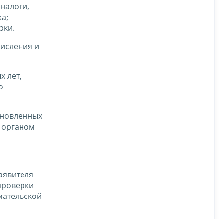
налоги,
а;
рки.
числения и
х лет,
о
ановленных
 органом
аявителя
 проверки
мательской