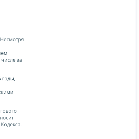
Несмотря
о
чем
 числе за
 годы,
скими
огового
ыносит
 Кодекса.