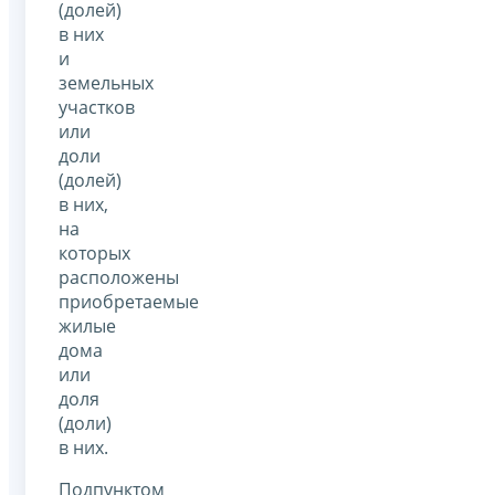
(долей)
в них
и
земельных
участков
или
доли
(долей)
в них,
на
которых
расположены
приобретаемые
жилые
дома
или
доля
(доли)
в них.
Подпунктом