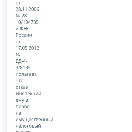
от
28.11.2006
№ 28-
10/104735
и ФНС
России
от
17.05.2012
№
ЕД-4-
3/8135
полагает,
что
отказ
Инспекции
ему в
праве
на
имущественный
налоговый