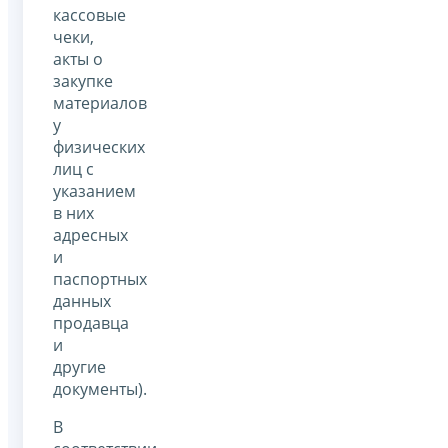
кассовые
чеки,
акты о
закупке
материалов
у
физических
лиц с
указанием
в них
адресных
и
паспортных
данных
продавца
и
другие
документы).
В