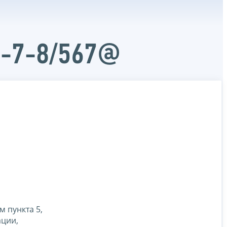
Д-7-8/567@
м пункта 5,
ации,