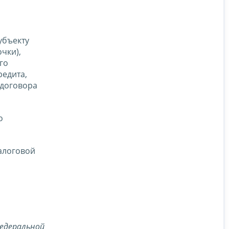
убъекту
чки),
го
редита,
 договора
о
алоговой
едеральной