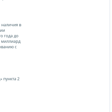
е наличия в
нии
о года до
1 миллиард
ованию с
» пункта 2