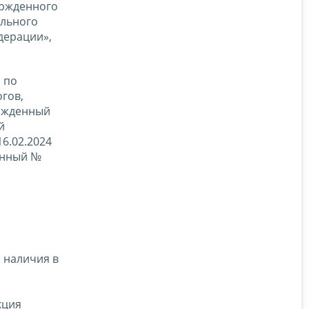
ержденного
ального
дерации»,
 по
гов,
ержденный
й
6.02.2024
онный №
е наличия в
кция