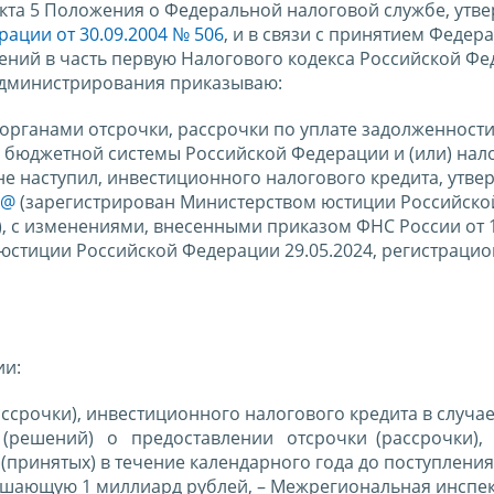
нкта 5 Положения о Федеральной налоговой службе, утв
ации от 30.09.2004 № 506
, и в связи с принятием Федер
нений в часть первую Налогового кодекса Российской Фе
 администрирования приказываю:
 органами отсрочки, рассрочки по уплате задолженности
 бюджетной системы Российской Федерации и (или) нало
 не наступил, инвестиционного налогового кредита, утв
4@
(зарегистрирован Министерством юстиции Российско
, с изменениями, внесенными приказом ФНС России от 1
юстиции Российской Федерации 29.05.2024, регистраци
ии:
ассрочки), инвестиционного налогового кредита в случа
решений) о предоставлении отсрочки (рассрочки),
(принятых) в течение календарного года до поступления
вышающую 1 миллиард рублей, – Межрегиональная инспе