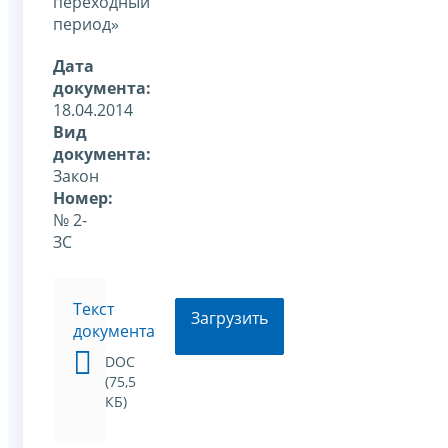
переходный
период»
Дата
документа:
18.04.2014
Вид
документа:
Закон
Номер:
№ 2-
ЗС
Текст
Загрузить
документа
DOC
(75,5
КБ)