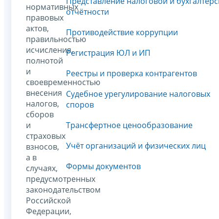
Представление налоговой и бухгалтерс
нормативных
отчётности
правовых
актов,
Противодействие коррупции
правильностью
исчисления,
Регистрация ЮЛ и ИП
полнотой
и
Реестры и проверка контрагентов
своевременностью
внесения
Судебное урегулирование налоговых
налогов,
споров
сборов
и
Трансфертное ценообразование
страховых
Учёт организаций и физических лиц
взносов,
а в
Формы документов
случаях,
предусмотренных
законодательством
Российской
Федерации,