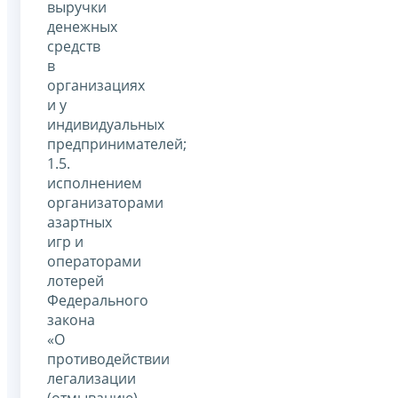
выручки
денежных
средств
в
организациях
и у
индивидуальных
предпринимателей;
1.5.
исполнением
организаторами
азартных
игр и
операторами
лотерей
Федерального
закона
«О
противодействии
легализации
(отмыванию)