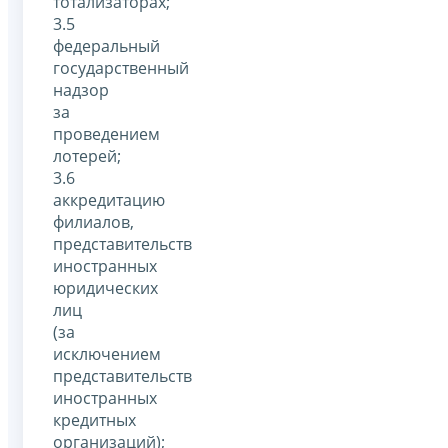
тотализаторах;
3.5
федеральный
государственный
надзор
за
проведением
лотерей;
3.6
аккредитацию
филиалов,
представительств
иностранных
юридических
лиц
(за
исключением
представительств
иностранных
кредитных
организаций);