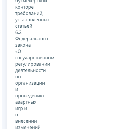
букмекерской
конторе
требований,
установленных
статьей
6.2
Федерального
закона
«О
государственном
регулировании
деятельности
по
организации
и
проведению
азартных
игр и
о
внесении
изменений