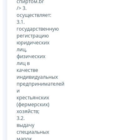
спиртом.br
/> 3.
осуществляет:
3.1.
государственную
регистрацию
юридических
лиц,
физических
лиц в
качестве
индивидуальных
предпринимателей
и
крестьянских
(фермерских)
хозяйств;
3.2.
выдачу
специальных
марок