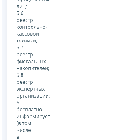
лиц;
5.6
реестр
контрольно-
кассовой
техники;
5.7
реестр
фискальных
накопителей;
5.8
реестр
экспертных
организаций;
6.
бесплатно
информирует
(в том
числе
в