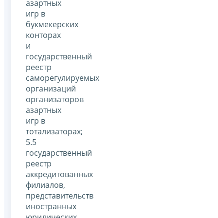
азартных
игр в
букмекерских
конторах
и
государственный
реестр
саморегулируемых
организаций
организаторов
азартных
игр в
тотализаторах;
5.5
государственный
реестр
аккредитованных
филиалов,
представительств
иностранных
юридических