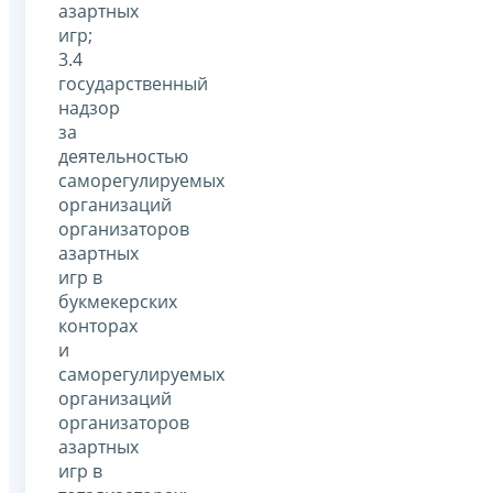
азартных
игр;
3.4
государственный
надзор
за
деятельностью
саморегулируемых
организаций
организаторов
азартных
игр в
букмекерских
конторах
и
саморегулируемых
организаций
организаторов
азартных
игр в