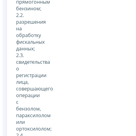
прямогонным
бензином;
2.2.
разрешения
на
обработку
фискальных
данных;
2.3.
свидетельства
о
регистрации
лица,
совершающего
операции
с
бензолом,
параксилолом
или
ортоксилолом;
2.4.