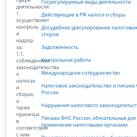
Госрегулируемые виды деятельности
деятельности:
1.
Действующие в РФ налоги и сборы
осуществляет
контроль
Досудебное урегулирование налоговы
и
споров
надзор
за:
Задолженность
1.1.
Контрольная работа
соблюдением
законодательства
Международное сотрудничество
о
налогах
Налоговое законодательство и письма
и
России
сборах,
а
Нарушения налогового законодательст
также
принятых
Письма ФНС России, обязательные для
в
применения налоговыми органами
соответствии
с ним