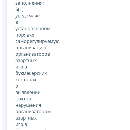
заполнения;
6(1)
уведомляет
в
установленном
порядке
саморегулируемую
организацию
организаторов
азартных
игр в
букмекерских
конторах
о
выявлении
фактов
нарушения
организатором
азартных
игр в