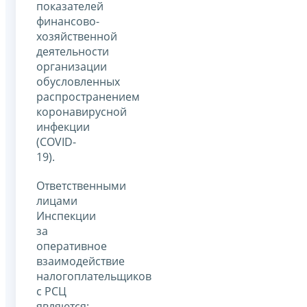
показателей
финансово-
хозяйственной
деятельности
организации
обусловленных
распространением
коронавирусной
инфекции
(COVID-
19).
Ответственными
лицами
Инспекции
за
оперативное
взаимодействие
налогоплательщиков
с РСЦ
являются: