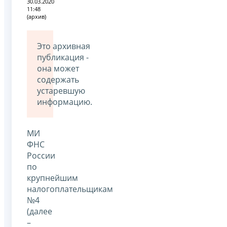
30.03.2020
11:48
(архив)
Это архивная
публикация -
она может
содержать
устаревшую
информацию.
МИ
ФНС
России
по
крупнейшим
налогоплательщикам
№4
(далее
–