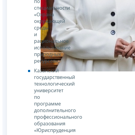
по
специальности
«Охрана
окружающей
среды
и
рациональное
использование
природных
ресурсов»;
Казанский
государственный
технологический
университет
по
программе
дополнительного
профессионального
образования
«Юриспруденция