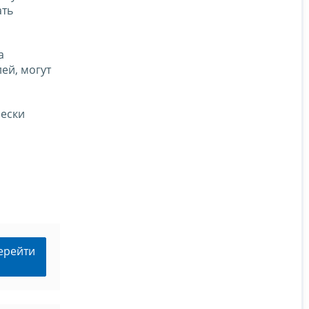
ать
а
ей, могут
ески
ерейти