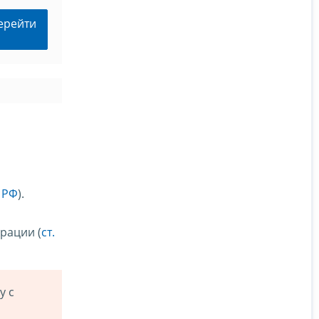
ерейти
К РФ
).
рации (
ст.
у с