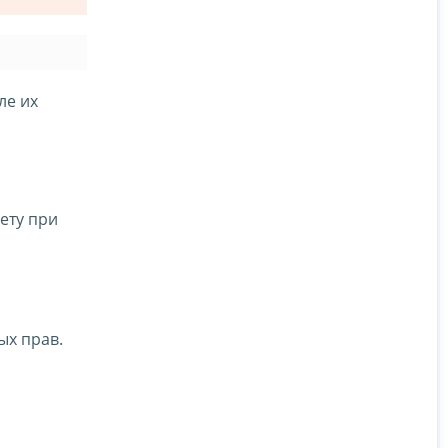
ле их
ету при
ых прав.