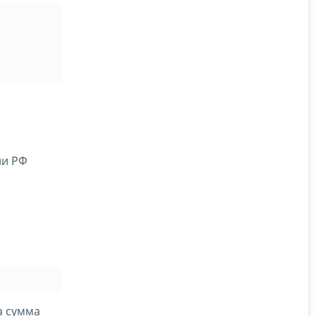
ии РФ
а сумма