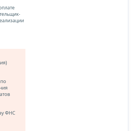
оплате
тельщик-
реализации
ия)
 по
ения
атов
зу ФНС