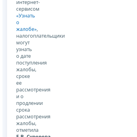
интернет-
сервисом
«Узнать
о
жалобе»
,
налогоплательщики
могут
узнать
о дате
поступления
жалобы,
сроке
ее
рассмотрения
и о
продлении
срока
рассмотрения
жалобы,
отметила
Е.В. Суворова
.