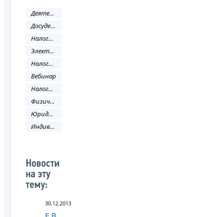
Деятельность ФНС
Досудебное урегулирование налоговых споров
Налоговое законодательство
Электронные услуги
Налоговый кодекс
Вебинар
Налоговая политика и практика
Физическое лицо
Юридическое лицо
Индивидуальный предприниматель
Новости
на эту
тему:
30.12.2013
Е.В.