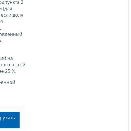
одпункта 2
и (для
 если доля
ля
,
ановленный
х
ий на
рого в этой
е 25 %.
тренной
рузить