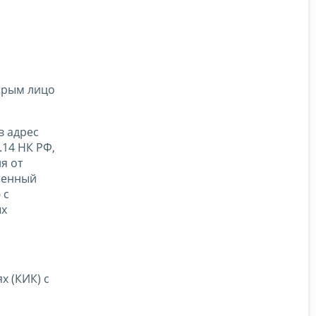
орым лицо
в адрес
.14 НК РФ,
я от
вленный
 с
ых
 (КИК) с