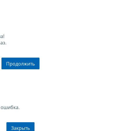
а!
аз.
Продолжить
 ошибка.
Закрыть