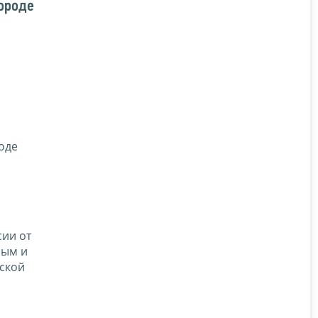
ороде
оде
сии от
рым и
йской