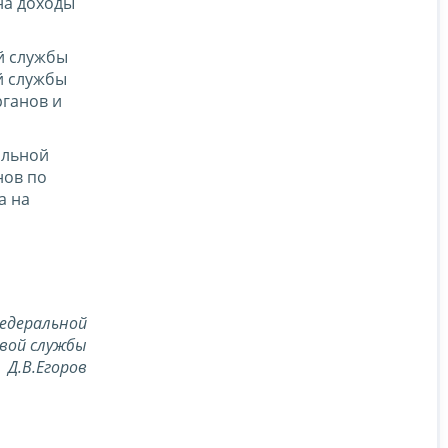
 на доходы
й службы
й службы
ганов и
альной
нов по
а на
едеральной
вой службы
Д.В.Егоров