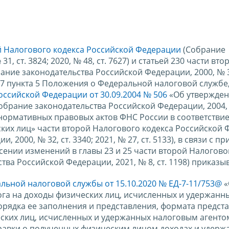
ой Налогового кодекса Российской Федерации
(Собрание
, ст. 3824; 2020, № 48, ст. 7627) и статьей 230 части вто
ние законодательства Российской Федерации, 2000, № 32
9.37 пункта 5 Положения о Федеральной налоговой службе
ссийской Федерации от 30.09.2004 № 506
«Об утвержде
брание законодательства Российской Федерации, 2004, 
ния нормативных правовых актов ФНС России в соответствие
ких лиц» части второй Налогового кодекса Российской
2000, № 32, ст. 3340; 2021, № 27, ст. 5133), в связи с п
сении изменений в главы 23 и 25 части второй Налогово
ва Российской Федерации, 2021, № 8, ст. 1198) приказы
льной налоговой службы от 15.10.2020 № ЕД-7-11/753@
«
га на доходы физических лиц, исчисленных и удержанн
орядка ее заполнения и представления, формата предст
ских лиц, исчисленных и удержанных налоговым агентом
равки о полученных физическим лицом доходах и удерж