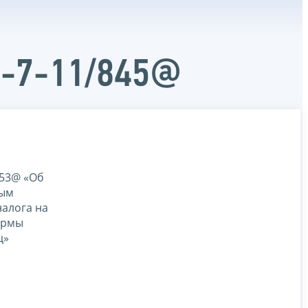
Д-7-11/845@
753@ «Об
вым
налога на
ормы
ц»