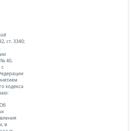
рой
, ст. 3340;
,
нии
№ 40,
 с
 Федерации
ринятием
го кодекса
ваю:
Об
ых
авления
, в
анных