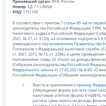
Принявший орган:
ФНС России
Номер:
ЕД-7-11/845@
КНД:
1151100
В соответствии с пунктом 7
статьи 80 части перв
законодательства Российской Федерации, 1998, № 31
Налогового кодекса Российской Федерации (Собра
2021, № 27, ст. 5133), на основании подпункта 5.
утвержденного
постановлением Правительства Ро
Положения о Федеральной налоговой службе» (Со
ст. 3961; 2015, № 15, ст. 2286), в целях приведе
положениями
главы 23
«Налог на доходы физичес
(Собрание законодательства Российской Федерации, 
Федерального закона от 17.02.2021 № 8-ФЗ
«О вне
Российской Федерации» (Собрание законодательст
Внести в приложения к
приказу Федера
утверждении формы расчета сумм нало
налоговым агентом (форма 6-НДФЛ), п
расчета сумм налога на доходы физиче
электронной форме, а также формы сп