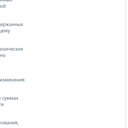
кой
удержанных
щему
физических
сно
 изменения
х суммах
ти
кования,