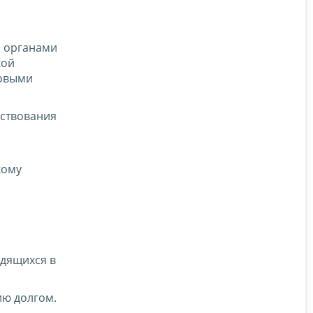
и органами
кой
говыми
ствования
кому
дящихся в
ю долгом.