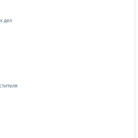
х дел
стителя