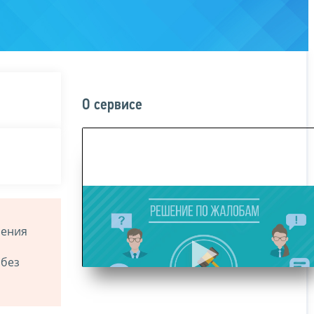
О сервисе
ления
 без