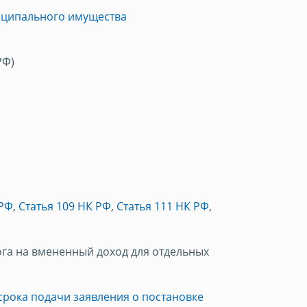
иципального имущества
РФ)
 РФ
,
Статья 109 НК РФ
,
Статья 111 НК РФ
,
га на вмененный доход для отдельных
срока подачи заявления о постановке