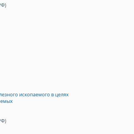
РФ)
лезного ископаемого в целях
аемых
РФ)