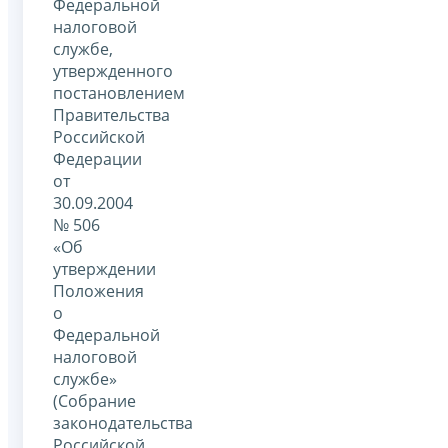
Федеральной
налоговой
службе,
утвержденного
постановлением
Правительства
Российской
Федерации
от
30.09.2004
№ 506
«Об
утверждении
Положения
о
Федеральной
налоговой
службе»
(Собрание
законодательства
Российской