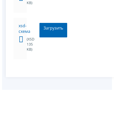
KB)
xsd-
Загрузить
схема
(XSD
135
KB)