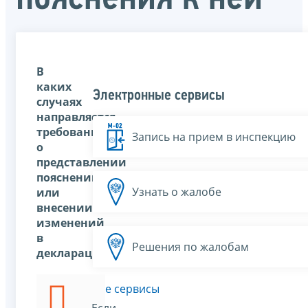
В
каких
Электронные сервисы
случаях
направляется
требование
Запись на прием в инспекцию
о
представлении
пояснений
Узнать о жалобе
или
внесении
изменений
в
Решения по жалобам
декларацию?
Все сервисы
Если