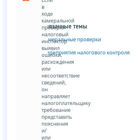
в
ходе
камеральной
Связанные темы
проверки
налоговый
Камеральные проверки
инспектор
выявил
Мероприятия налогового контроля
ошибки,
расхождения
или
несоответствие
сведений,
он
направляет
налогоплательщику
требование
представить
пояснения
и/
или