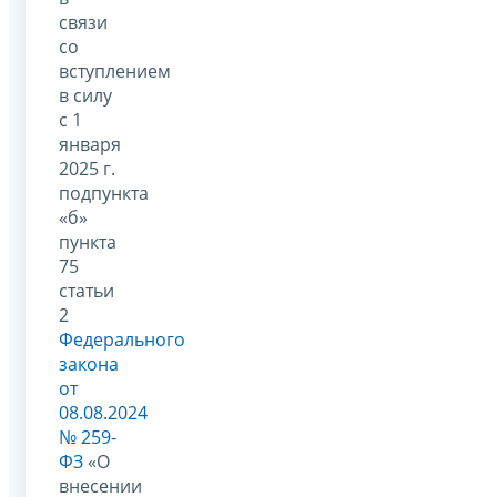
связи
со
вступлением
в силу
с 1
января
2025 г.
подпункта
«б»
пункта
75
статьи
2
Федерального
закона
от
08.08.2024
№ 259-
ФЗ
«О
внесении