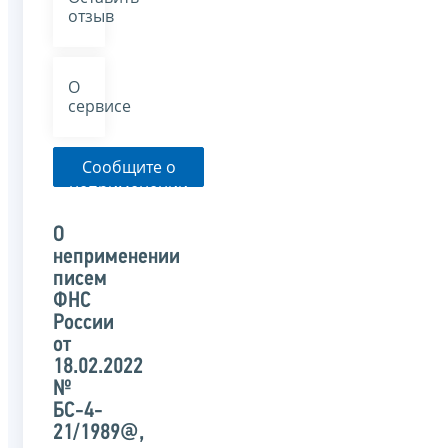
отзыв
О
сервисе
Сообщите о
неприменении
налоговым
органом
О
указанного
неприменении
письма
писем
ФНС
России
от
18.02.2022
№
БС-4-
21/1989@,