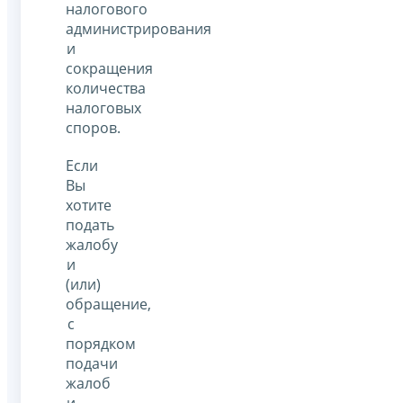
налогового
администрирования
и
сокращения
количества
налоговых
споров.
Если
Вы
хотите
подать
жалобу
и
(или)
обращение,
с
порядком
подачи
жалоб
и