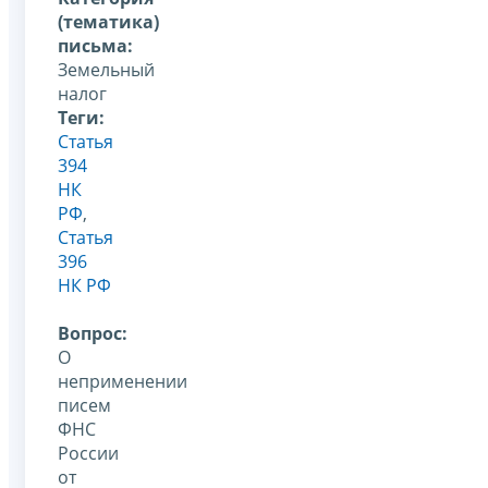
(тематика)
письма:
Земельный
налог
Теги:
Статья
394
НК
РФ
,
Статья
396
НК РФ
Вопрос:
О
неприменении
писем
ФНС
России
от