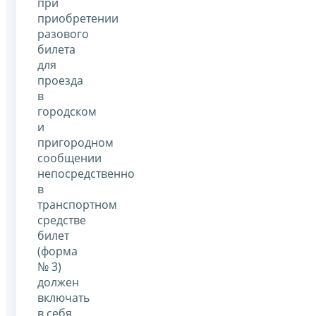
при
приобретении
разового
билета
для
проезда
в
городском
и
пригородном
сообщении
непосредственно
в
транспортном
средстве
билет
(форма
№ 3)
должен
включать
в себя