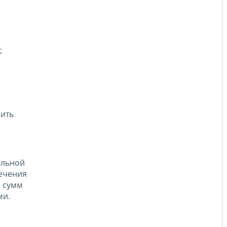
;
нить
альной
ечения
и сумм
ми.