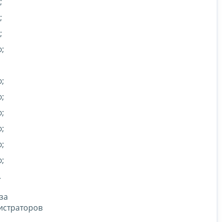
;
;
;
;
;
;
;
;
;
;
.
за
истраторов