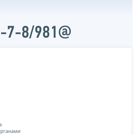
Д-7-8/981@
а
органами