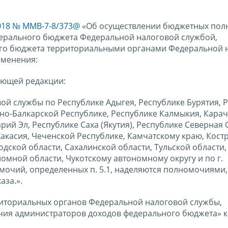
2018 № ММВ-7-8/373@
«Об осуществлении бюджетных по
дерального бюджета Федеральной налоговой службой,
го бюджета территориальными органами Федеральной 
зменения:
дующей редакции:
ой службы по Республике Адыгея, Республике Бурятия, 
но-Балкарской Республике, Республике Калмыкия, Карач
ий Эл, Республике Саха (Якутия), Республике Северная 
Хакасия, Чеченской Республике, Камчатскому краю, Кос
одской области, Сахалинской области, Тульской области,
омной области, Чукотскому автономному округу и по г.
очий, определенных п. 5.1, наделяются полномочиями,
аза.».
риториальных органов Федеральной налоговой службы,
я администраторов доходов федерального бюджета» к