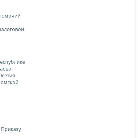
лномочий
налоговой
Республике
аево-
Осетия-
тромской
 Приказу