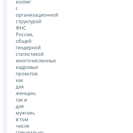
коллег
с
организационной
структурой
ФНС
России,
общей
гендерной
статистикой
многочисленных
кадровых
проектов
как
для
женщин,
так и
для
мужчин,
в том
числе
специально