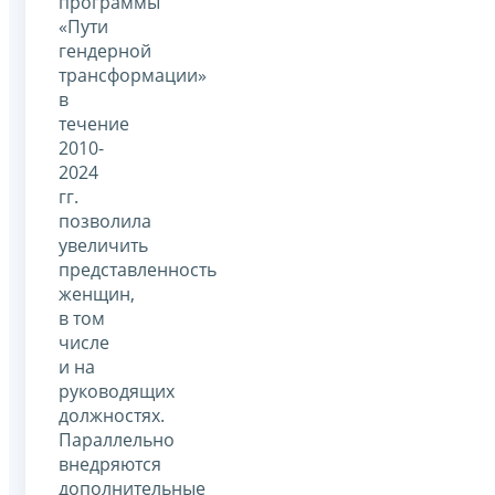
программы
«Пути
гендерной
трансформации»
в
течение
2010-
2024
гг.
позволила
увеличить
представленность
женщин,
в том
числе
и на
руководящих
должностях.
Параллельно
внедряются
дополнительные