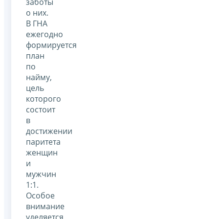
заботы
о них.
В ГНА
ежегодно
формируется
план
по
найму,
цель
которого
состоит
в
достижении
паритета
женщин
и
мужчин
1:1.
Особое
внимание
уделяется