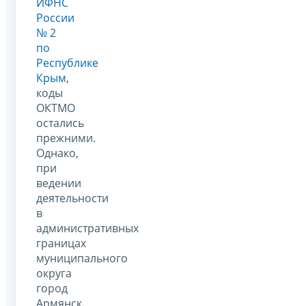
ИФНС
России
№ 2
по
Республике
Крым
,
коды
ОКТМО
остались
прежними.
Однако,
при
ведении
деятельности
в
административных
границах
муниципального
округа
город
Армянск