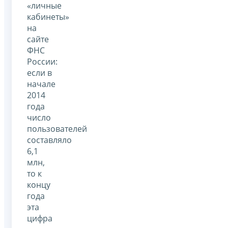
«личные
кабинеты»
на
сайте
ФНС
России:
если в
начале
2014
года
число
пользователей
составляло
6,1
млн,
то к
концу
года
эта
цифра