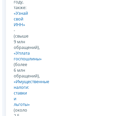
году,
также:
«Узнай
свой
ИНН»
-
(свыше
9 млн
обращений),
«Уплата
госпошлины»
(более
6 млн
обращений),
«Имущественные
налоги:
ставки
и
льготы»
(около
2,5