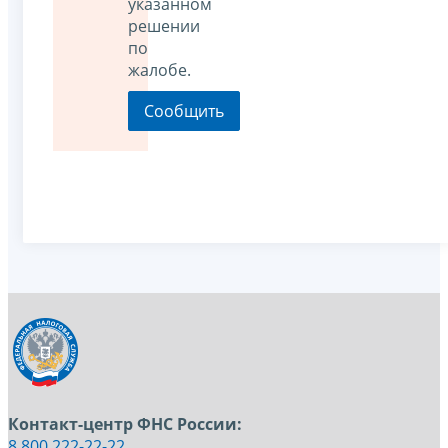
указанном
решении
по
жалобе.
Контакт-центр ФНС России:
8 800 222-22-22