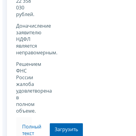
22 358
030
рублей.
Доначисление
заявителю
НДФЛ
является
неправомерным.
Решением
ФНС
России
жалоба
удовлетворена
в
полном
объеме.
Полный
Загрузить
текст