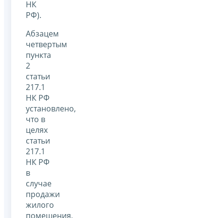
НК
РФ).
Абзацем
четвертым
пункта
2
статьи
217.1
НК РФ
установлено,
что в
целях
статьи
217.1
НК РФ
в
случае
продажи
жилого
помещения,