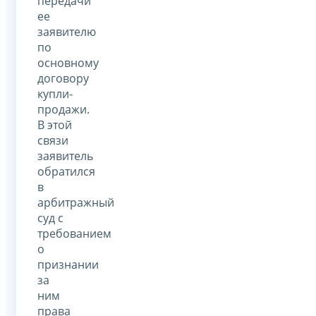
передачи
ее
заявителю
по
основному
договору
купли-
продажи.
В этой
связи
заявитель
обратился
в
арбитражный
суд с
требованием
о
признании
за
ним
права