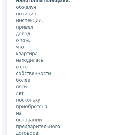
налогоплательщика:
обжалуя
позицию
инспекции,
привел
довод
о том,
что
квартира
находилась
в его
собственности
более
пяти
лет,
поскольку
приобретена
на
основании
предварительного
договора,