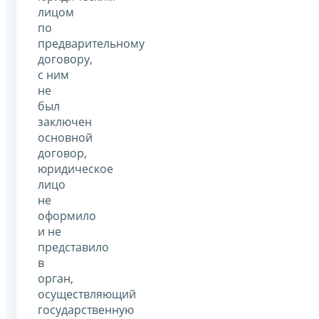
лицом
по
предварительному
договору,
с ним
не
был
заключен
основной
договор,
юридическое
лицо
не
оформило
и не
представило
в
орган,
осуществляющий
государственную