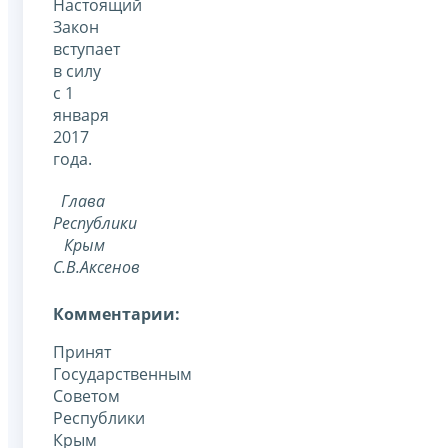
Настоящий
Закон
вступает
в силу
с 1
января
2017
года.
Глава
Республики
Крым
С.В.Аксенов
Комментарии:
Принят
Государственным
Советом
Республики
Крым