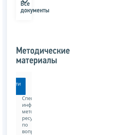
Все
документы
Методические
материалы
Перейти
Специализированный
информационно-
методический
ресурс
по
вопросам