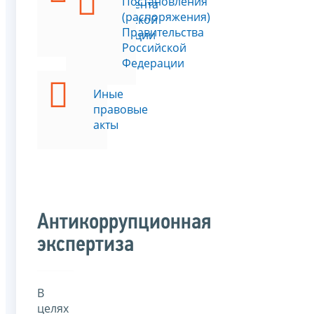
Постановления
Президента
(распоряжения)
Российской
Правительства
Федерации
Российской
Федерации
Иные
правовые
акты
Антикоррупционная
экспертиза
В
целях