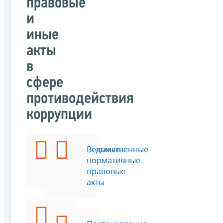
правовые
и
иные
акты
в
сфере
противодействия
коррупции
Федеральные
Ведомственные
законы
нормативные
правовые
акты
Указы