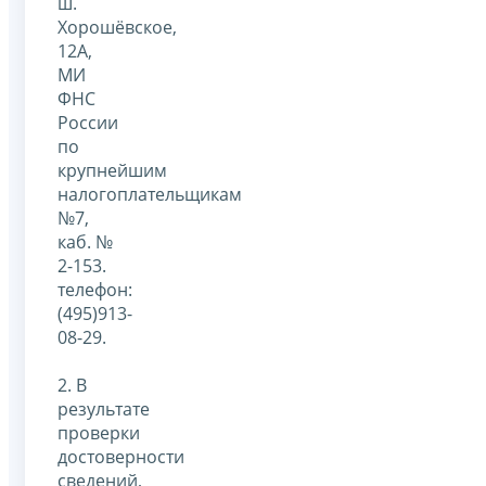
ш.
Хорошёвское,
12A,
МИ
ФНС
России
по
крупнейшим
налогоплательщикам
№7,
каб. №
2-153.
телефон:
(495)913-
08-29.
2. В
результате
проверки
достоверности
сведений,