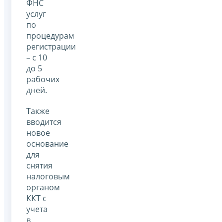
ФНС
услуг
по
процедурам
регистрации
– с 10
до 5
рабочих
дней.
Также
вводится
новое
основание
для
снятия
налоговым
органом
ККТ с
учета
в