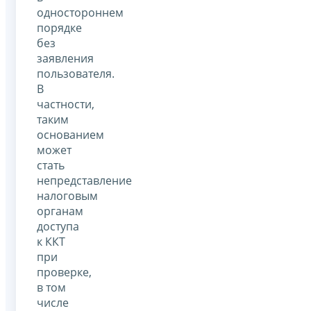
одностороннем
порядке
без
заявления
пользователя.
В
частности,
таким
основанием
может
стать
непредставление
налоговым
органам
доступа
к ККТ
при
проверке,
в том
числе