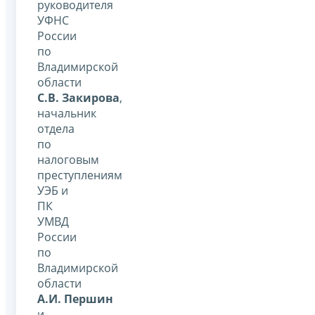
руководителя
УФНС
России
по
Владимирской
области
С.В. Закирова
,
начальник
отдела
по
налоговым
преступлениям
УЭБ и
ПК
УМВД
России
по
Владимирской
области
А.И. Першин
и