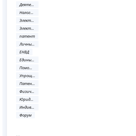
Деятельность ФНС
Налоговое законодательство
Электронные услуги
Электронные сервисы
патент
Личный кабинет
ЕНВД
Единый налог на вменённый доход
Помощь налогоплательщику
Упрощенная система налогооблажения
Патентная система налогообложения
Физическое лицо
Юридическое лицо
Индивидуальный предприниматель
Форум