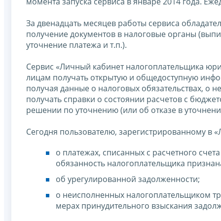
момента запуска сервиса в январе 2014 года. Еж
За двенадцать месяцев работы сервиса обладате
получение документов в налоговые органы (выпи
уточнение платежа и т.п.).
Сервис «Личный кабинет налогоплательщика юри
лицам получать открытую и общедоступную инфор
получая данные о налоговых обязательствах, о 
получать справки о состоянии расчетов с бюджет
решении по уточнению (или об отказе в уточнени
Сегодня пользователю, зарегистрированному в «
о платежах, списанных с расчетного счет
обязанность налогоплательщика признан
об урегулированной задолженности;
о неисполненных налогоплательщиком тре
мерах принудительного взыскания задол