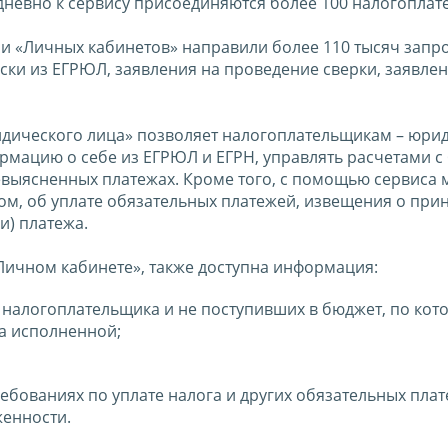
едневно к сервису присоединяются более 100 налогоплат
ли «Личных кабинетов» направили более 110 тысяч запр
ски из ЕГРЮЛ, заявления на проведение сверки, заявлен
дического лица» позволяет налогоплательщикам – юри
мацию о себе из ЕГРЮЛ и ЕГРН, управлять расчетами с
невыясненных платежах. Кроме того, с помощью сервиса
ом, об уплате обязательных платежей, извещения о при
и) платежа.
Личном кабинете», также доступна информация:
а налогоплательщика и не поступивших в бюджет, по ко
а исполненной;
бованиях по уплате налога и других обязательных плат
женности.