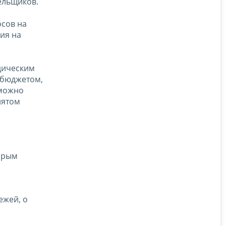
ельщиков.
осов на
ия на
дическим
 бюджетом,
 можно
нятом
торым
ежей, о