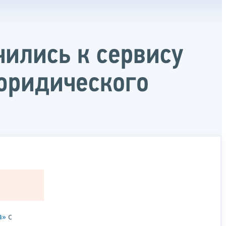
ились к сервису
юридического
а»
с