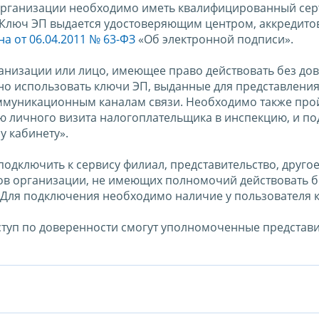
 организации необходимо иметь квалифицированный сер
. Ключ ЭП выдается удостоверяющим центром, аккредит
а от 06.04.2011 № 63-ФЗ
«Об электронной подписи».
анизации или лицо, имеющее право действовать без до
но использовать ключи ЭП, выданные для представлени
оммуникационным каналам связи. Необходимо также про
 личного визита налогоплательщика в инспекцию, и по
у кабинету».
одключить к сервису филиал, представительство, друго
ов организации, не имеющих полномочий действовать б
 Для подключения необходимо наличие у пользователя 
доступ по доверенности смогут уполномоченные представ