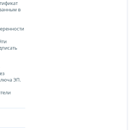
тификат
ованным в
веренности
я
йти
дписать
е
ез
ключа ЭП.
ители