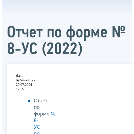
Отчет по форме №
8-УС (2022)
Дата
публикации:
29.07.2024
17:55
Отчет
по
форме
№
8-
УС
по