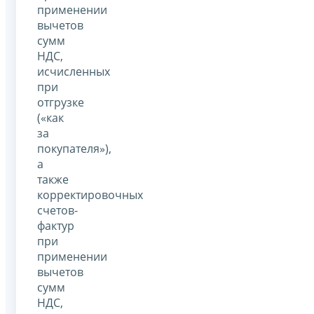
применении
вычетов
сумм
НДС,
исчисленных
при
отгрузке
(«как
за
покупателя»),
а
также
корректировочных
счетов-
фактур
при
применении
вычетов
сумм
НДС,