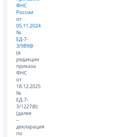
ФНС
России
от
05.11.2024
№
ЕД-7-
3/989@
(в
редакции
приказа
ФНС
от
18.12.2025
№
ЕД-7-
3/1227@)
(далее
–
декларация
по