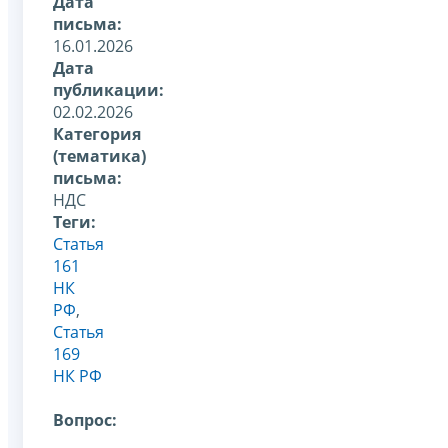
Дата
письма:
16.01.2026
Дата
публикации:
02.02.2026
Категория
(тематика)
письма:
НДС
Теги:
Статья
161
НК
РФ
,
Статья
169
НК РФ
Вопрос: