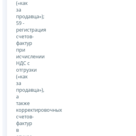
(«как
за
продавца»);
59 -
регистрация
счетов-
фактур
при
исчислении
НДС с
отгрузки
(«как
за
продавца»),
а
также
корректировочных
счетов-
фактур
в