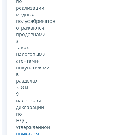
по
реализации
медных
полуфабрикатов
отражаются
продавцами,
а
также
налоговыми
агентами-
покупателями
в
разделах
3, 8 и
9
налоговой
декларации
по
НДС,
утвержденной
приказом