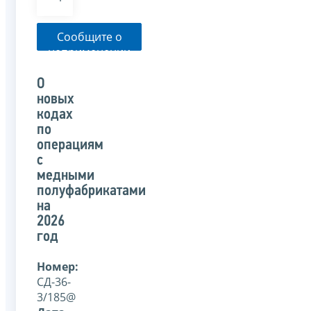
Сообщите о
неприменении
налоговым
органом
О
указанного
новых
письма
кодах
по
операциям
с
медными
полуфабрикатами
на
2026
год
Номер:
СД-36-
3/185@