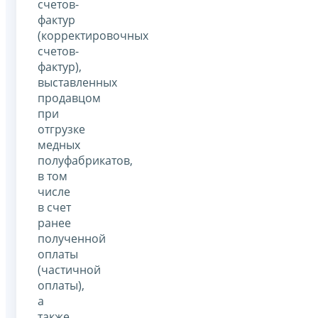
счетов-
фактур
(корректировочных
счетов-
фактур),
выставленных
продавцом
при
отгрузке
медных
полуфабрикатов,
в том
числе
в счет
ранее
полученной
оплаты
(частичной
оплаты),
а
также