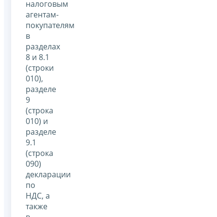
налоговым
агентам-
покупателям
в
разделах
8 и 8.1
(строки
010),
разделе
9
(строка
010) и
разделе
9.1
(строка
090)
декларации
по
НДС, а
также
в