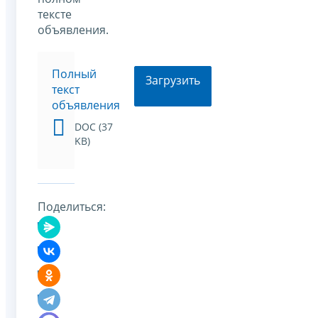
тексте
объявления.
Полный
Загрузить
текст
объявления
DOC (37
KB)
Поделиться: