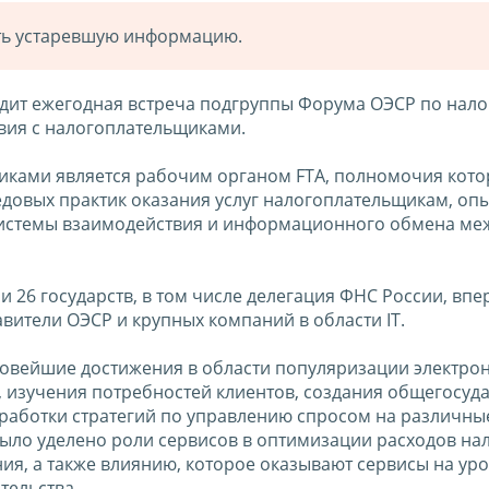
ать устаревшую информацию.
ходит ежегодная встреча подгруппы Форума ОЭСР по нал
вия с налогоплательщиками.
иками является рабочим органом FTA, полномочия кото
едовых практик оказания услуг налогоплательщикам, оп
системы взаимодействия и информационного обмена ме
и 26 государств, в том числе делегация ФНС России, вп
вители ОЭСР и крупных компаний в области IT.
новейшие достижения в области популяризации электро
 изучения потребностей клиентов, создания общегосуд
ыработки стратегий по управлению спросом на различн
было уделено роли сервисов в оптимизации расходов на
я, а также влиянию, которое оказывают сервисы на ур
тельства.