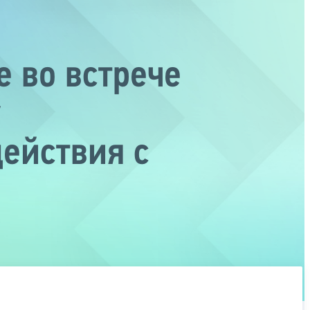
 во встрече
у
ействия с