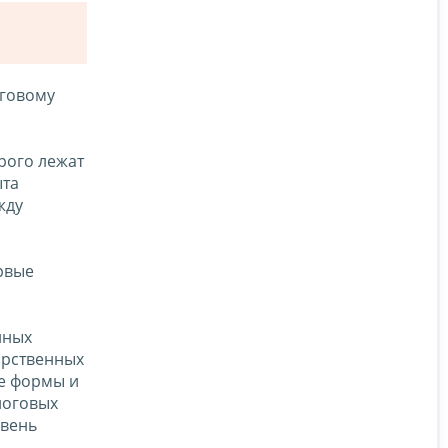
оговому
рого лежат
ыта
жду
ервые
нных
арственных
ые формы и
логовых
овень