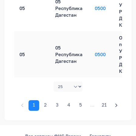
05
УФНС Р
05
Республика
0500
Респуб
Дагестан
Дагеста
Каспий
Обособ
подраз
05
УФНС Р
05
Республика
0500
Респуб
Дагестан
Дагеста
Кизляр
1
2
3
4
5
…
21
Все сервисы ФНС России
Госуслуги