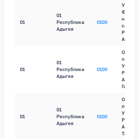
Управл
Федера
01
налого
01
Республика
0100
службы
Адыгея
Респуб
Адыгея
Обособ
подраз
01
УФНС Р
01
Республика
0100
Респуб
Адыгея
Адыгея 
Гиагин
Обособ
подраз
01
УФНС Р
01
Республика
0100
Респуб
Адыгея
Адыгея 
Тахтам