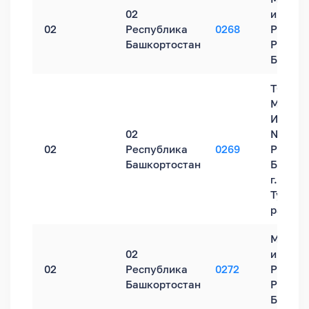
02
инспек
02
Республика
0268
России
Башкортостан
Респуб
Башкор
ТОРМ
Межра
ИФНС Р
02
№30 п
02
Республика
0269
Респуб
Башкортостан
Башкор
г. Туйм
Туймаз
районе
Межра
02
инспек
02
Республика
0272
России
Башкортостан
Респуб
Башкор