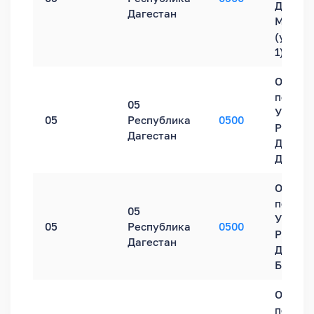
Дагеста
Дагестан
Махачк
(ул. М.
1)
Обособ
подраз
05
УФНС Р
05
Республика
0500
Респуб
Дагестан
Дагеста
Дербен
Обособ
подраз
05
УФНС Р
05
Республика
0500
Респуб
Дагестан
Дагеста
Буйнак
Обособ
подраз