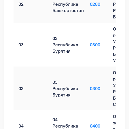
02
Республика
0280
России
Башкортостан
Респуб
Башкор
Обособ
подраз
03
УФНС Р
03
Республика
0300
Респуб
Бурятия
Бурятия
Улан-У
Обособ
подраз
03
УФНС Р
03
Республика
0300
Респуб
Бурятия
Бурятия
Северо
Операц
04
зал УФ
04
Республика
0400