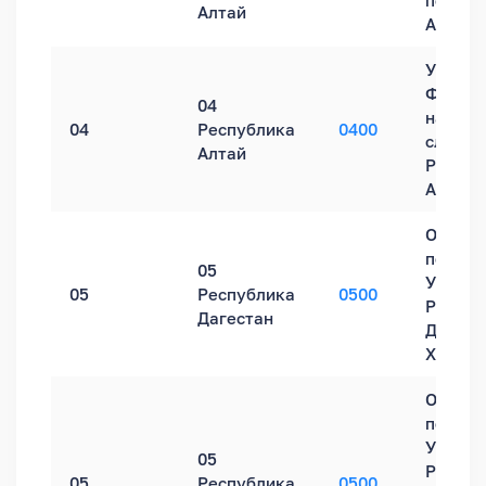
по Рес
Алтай
Алтай
Управл
Федера
04
налого
04
Республика
0400
службы
Алтай
Респуб
Алтай
Обособ
подраз
05
УФНС Р
05
Республика
0500
Респуб
Дагестан
Дагеста
Хасавю
Обособ
подраз
УФНС Р
05
Респуб
05
Республика
0500