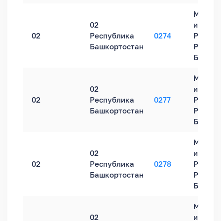
Межра
02
инспек
02
Республика
0274
России
Башкортостан
Респуб
Башкор
Межра
02
инспек
02
Республика
0277
России
Башкортостан
Респуб
Башкор
Межра
02
инспек
02
Республика
0278
России
Башкортостан
Респуб
Башкор
Межра
02
инспек