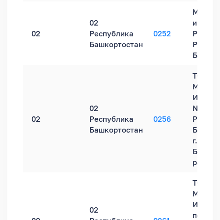
Межра
02
инспек
02
Республика
0252
России
Башкортостан
Респуб
Башкор
ТОРМ
Межра
ИФНС Р
02
№30 п
02
Республика
0256
Респуб
Башкортостан
Башкор
г. Бело
Белоре
районе
ТОРМ
Межра
ИФНС 
02
по Рес