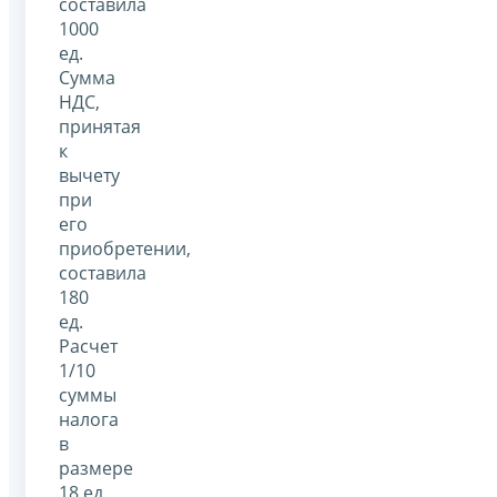
составила
1000
ед.
Сумма
НДС,
принятая
к
вычету
при
его
приобретении,
составила
180
ед.
Расчет
1/10
суммы
налога
в
размере
18 ед.,