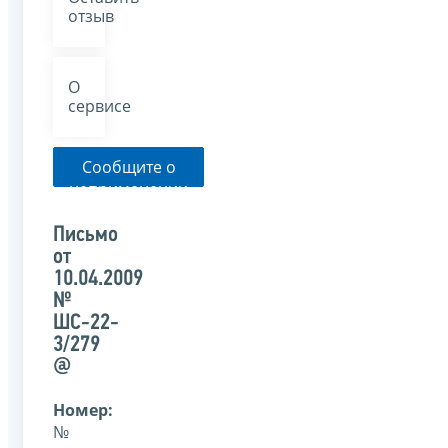
отзыв
О
сервисе
Сообщите о
неприменении
налоговым
органом
Письмо
указанного
от
письма
10.04.2009
№
ШС-22-
3/279
@
Номер:
№