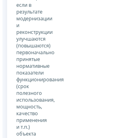
если в
результате
модернизации
и
реконструкции
улучшаются
(повышаются)
первоначально
принятые
нормативные
показатели
функционирования
(срок
полезного
использования,
мощность,
качество
применения
и т.п.)
объекта