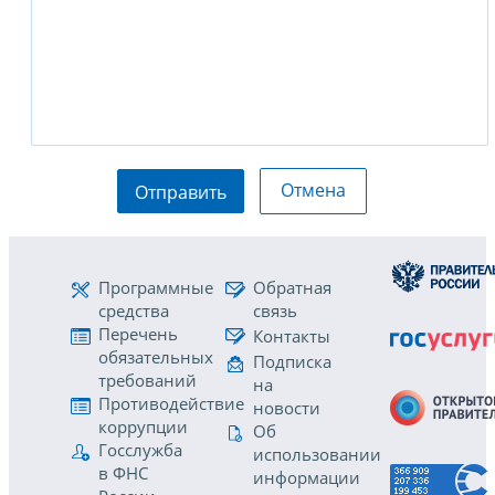
Отмена
Отправить
Программные
Обратная
средства
связь
Перечень
Контакты
обязательных
Подписка
требований
на
Противодействие
новости
коррупции
Об
Госслужба
использовании
в ФНС
информации