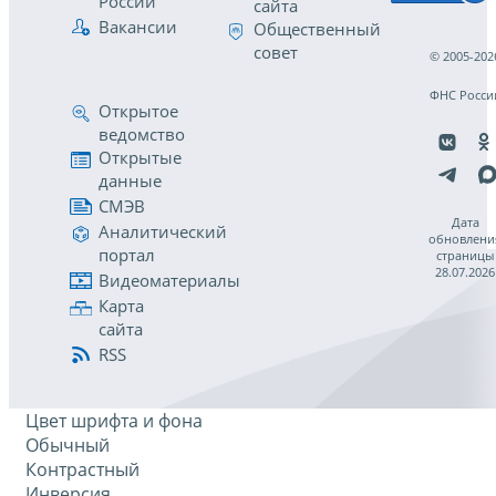
России
сайта
Вакансии
Общественный
совет
© 2005-202
ФНС Росси
Открытое
ведомство
Открытые
данные
СМЭВ
Дата
Аналитический
обновлени
портал
страницы
28.07.2026
Видеоматериалы
Карта
сайта
RSS
Цвет шрифта и фона
Обычный
Контрастный
Инверсия