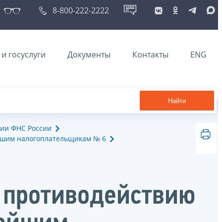
8-800-222-2222
и госуслуги
Документы
Контакты
ENG
Найти
ии ФНС России
йшим налогоплательщикам № 6
 противодействию