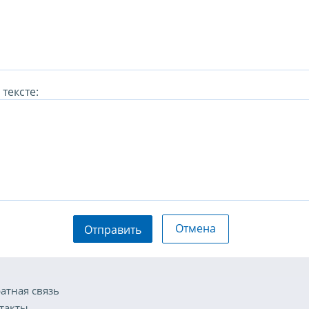
тексте:
Отмена
Отправить
атная связь
такты