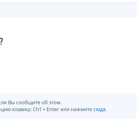
?
сли Вы сообщите об этом.
цию клавиш: Ctrl + Enter или нажмите
сюда
.