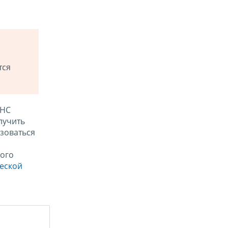
тся
ФНС
лучить
зоваться
ого
ческой