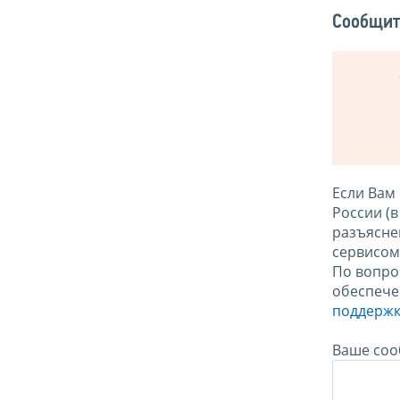
Сообщит
Если Вам
России (
разъясне
сервисо
По вопро
обеспече
поддержк
Ваше соо