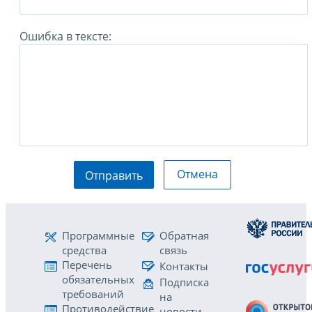
Ошибка в тексте:
Отмена
Отправить
Программные
Обратная
средства
связь
Перечень
Контакты
обязательных
Подписка
требований
на
Противодействие
новости