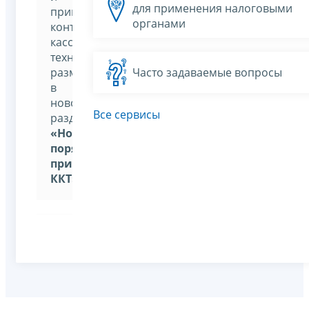
для применения налоговыми
применения
органами
контрольно-
кассовой
техники,
размещена
Часто задаваемые вопросы
в
новом
Все сервисы
разделе
«Новый
порядок
применения
ККТ»