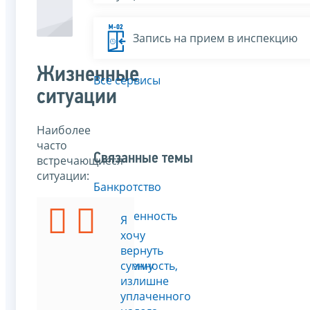
Запись на прием в инспекцию
Жизненные
Все сервисы
ситуации
Наиболее
часто
Связанные темы
встречающиеся
ситуации:
Банкротство
Задолженность
У
Я
меня
хочу
есть
вернуть
задолженность,
сумму
но
излишне
в
уплаченного